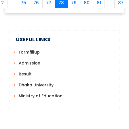
2
...
75
76
77
78
79
80
81
...
87
USEFUL LINKS
Formfillup
Admission
Result
Dhaka University
Ministry of Education