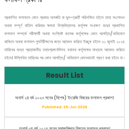
প্রকাশিত ফলাফলে কোন প্রকার অসঙ্গতি বা ভুল-ত্রুটি পরিলক্ষিত হইলে তাহা সংশোধন
অথবা সম্পূর্ণ বাতিল করিবার ক্ষমতা বিশ্ববিদ্যালয় কর্তৃপক্ষ সংরক্ষণ করে। প্রকাশিত
ফলাফল সম্পর্কে পরীক্ষার্থী অথবা সংশ্লিষ্ট কলেজ কর্তৃপক্ষের কোন আপত্তি/অভিযোগ
থাকিলে অথবা ফলাফল পুনর্নিরীক্ষণের জন্য আবেদন করিতে ইচ্ছুক হইলে ৩১ জুলাই ২০২৪
তারিখের মধ্যে প্রয়োজনীয় তথ্যপ্রমাণাদিসহ যথাযথ কর্তৃপক্ষের মাধ্যমে আবেদন করিতে
হইবে। উল্লিখিত তারিখের পর কোন আপত্তি/ অভিযোগ কোনভাবেই গ্রহণ করা হইবে না ৷
Result List
অনার্স ২য় বর্ষ ২০২৩ সনের (বিশেষ) ইংরেজি বিষয়ের ফলাফল প্রকাশ।
Published: 29-Jul-2026
অনার্স ৩য় বর্ষ ২০২৪ সনের সমাজবিজ্ঞান বিষয়ের ফলাফল প্রকাশ।