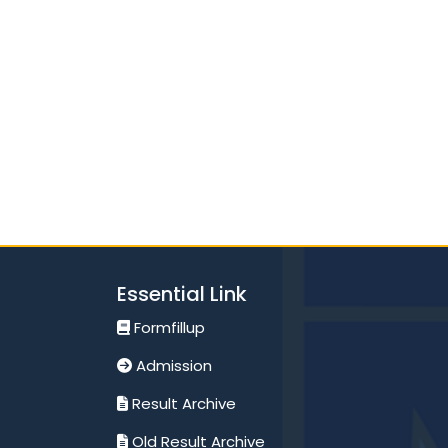
Essential Link
Formfillup
Admission
Result Archive
Old Result Archive