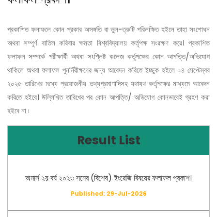
প্রকাশিত ফলাফলে কোন প্রকার অসঙ্গতি বা ভুল-ত্রুটি পরিলক্ষিত হইলে তাহা সংশোধন
অথবা সম্পূর্ণ বাতিল করিবার ক্ষমতা বিশ্ববিদ্যালয় কর্তৃপক্ষ সংরক্ষণ করে। প্রকাশিত
ফলাফল সম্পর্কে পরীক্ষার্থী অথবা সংশ্লিষ্ট কলেজ কর্তৃপক্ষের কোন আপত্তি/অভিযোগ
থাকিলে অথবা ফলাফল পুনর্নিরীক্ষণের জন্য আবেদন করিতে ইচ্ছুক হইলে ০৪ সেপ্টেম্বর
২০২৫ তারিখের মধ্যে প্রয়োজনীয় তথ্যপ্রমাণাদিসহ যথাযথ কর্তৃপক্ষের মাধ্যমে আবেদন
করিতে হইবে। উল্লিখিত তারিখের পর কোন আপত্তি/ অভিযোগ কোনভাবেই গ্রহণ করা
হইবে না ৷
Result List
অনার্স ২য় বর্ষ ২০২৩ সনের (বিশেষ) ইংরেজি বিষয়ের ফলাফল প্রকাশ।
Published: 29-Jul-2026