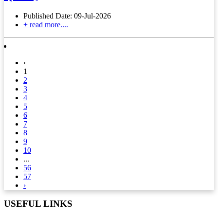
Published Date: 09-Jul-2026
+ read more....
‹
1
2
3
4
5
6
7
8
9
10
...
56
57
›
USEFUL LINKS