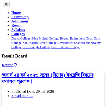
Home
Formfillup
Admission
Result
Syllabus
Colleges
Dhaka College
Eden Mohila College
Begum Badrunnesa Govt. Girls
College
Kabi Nazrul Govt. College
Government Shaheed Suhrawardy
College
Govt. Bangla College
Govt. Titumir College
Result Board
Refresh
অনার্স ২য় বর্ষ ২০২৩ সনের (বিশেষ) ইংরেজি বিষয়ের
ফলাফল প্রকাশ।
Published Date: 29-Jul-2026
+ read more....