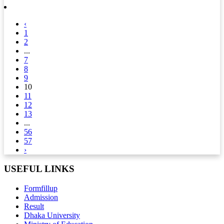
‹
1
2
...
7
8
9
10
11
12
13
...
56
57
›
USEFUL LINKS
Formfillup
Admission
Result
Dhaka University