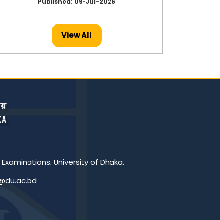
Published: 09-Jul-2026
View All
 Examinations, University of Dhaka.
c@du.ac.bd