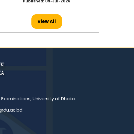
Published: 09-Jul-2026
View All
 Examinations, University of Dhaka.
c@du.ac.bd