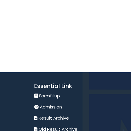
Essential Link
Formfillup
Admission
Result Archive
Old Result Archive