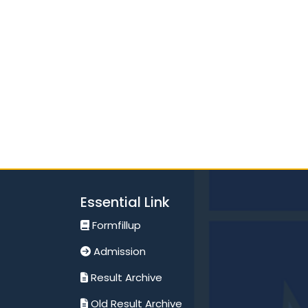
Essential Link
Formfillup
Admission
Result Archive
Old Result Archive