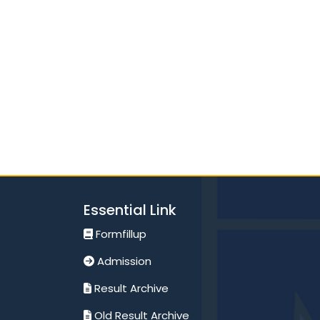
Essential Link
Formfillup
Admission
Result Archive
Old Result Archive