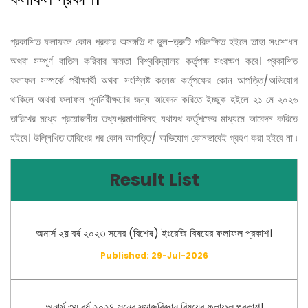
প্রকাশিত ফলাফলে কোন প্রকার অসঙ্গতি বা ভুল-ত্রুটি পরিলক্ষিত হইলে তাহা সংশোধন
অথবা সম্পূর্ণ বাতিল করিবার ক্ষমতা বিশ্ববিদ্যালয় কর্তৃপক্ষ সংরক্ষণ করে। প্রকাশিত
ফলাফল সম্পর্কে পরীক্ষার্থী অথবা সংশ্লিষ্ট কলেজ কর্তৃপক্ষের কোন আপত্তি/অভিযোগ
থাকিলে অথবা ফলাফল পুনর্নিরীক্ষণের জন্য আবেদন করিতে ইচ্ছুক হইলে ২১ মে ২০২৬
তারিখের মধ্যে প্রয়োজনীয় তথ্যপ্রমাণাদিসহ যথাযথ কর্তৃপক্ষের মাধ্যমে আবেদন করিতে
হইবে। উল্লিখিত তারিখের পর কোন আপত্তি/ অভিযোগ কোনভাবেই গ্রহণ করা হইবে না ৷
Result List
অনার্স ২য় বর্ষ ২০২৩ সনের (বিশেষ) ইংরেজি বিষয়ের ফলাফল প্রকাশ।
Published: 29-Jul-2026
অনার্স ৩য় বর্ষ ২০২৪ সনের সমাজবিজ্ঞান বিষয়ের ফলাফল প্রকাশ।