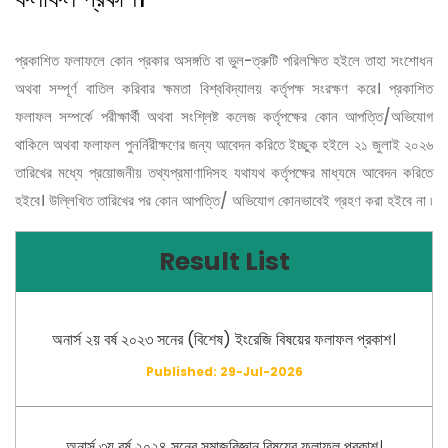
প্রকাশিত ফলাফলে কোন প্রকার অসঙ্গতি বা ভুল-ত্রুটি পরিলক্ষিত হইলে তাহা সংশোধন
অথবা সম্পূর্ণ বাতিল করিবার ক্ষমতা বিশ্ববিদ্যালয় কর্তৃপক্ষ সংরক্ষণ করে। প্রকাশিত
ফলাফল সম্পর্কে পরীক্ষার্থী অথবা সংশ্লিষ্ট কলেজ কর্তৃপক্ষের কোন আপত্তি/অভিযোগ
থাকিলে অথবা ফলাফল পুনর্নিরীক্ষণের জন্য আবেদন করিতে ইচ্ছুক হইলে ২১ জুলাই ২০২৬
তারিখের মধ্যে প্রয়োজনীয় তথ্যপ্রমাণাদিসহ যথাযথ কর্তৃপক্ষের মাধ্যমে আবেদন করিতে
হইবে। উল্লিখিত তারিখের পর কোন আপত্তি/ অভিযোগ কোনভাবেই গ্রহণ করা হইবে না ৷
Result List
অনার্স ২য় বর্ষ ২০২৩ সনের (বিশেষ) ইংরেজি বিষয়ের ফলাফল প্রকাশ।
Published: 29-Jul-2026
অনার্স ৩য় বর্ষ ২০২৪ সনের সমাজবিজ্ঞান বিষয়ের ফলাফল প্রকাশ।