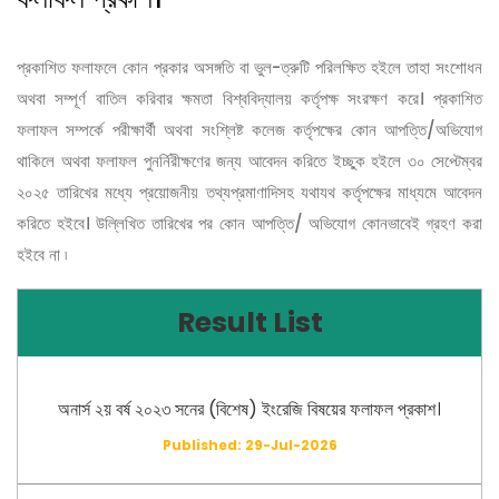
প্রকাশিত ফলাফলে কোন প্রকার অসঙ্গতি বা ভুল-ত্রুটি পরিলক্ষিত হইলে তাহা সংশোধন
অথবা সম্পূর্ণ বাতিল করিবার ক্ষমতা বিশ্ববিদ্যালয় কর্তৃপক্ষ সংরক্ষণ করে। প্রকাশিত
ফলাফল সম্পর্কে পরীক্ষার্থী অথবা সংশ্লিষ্ট কলেজ কর্তৃপক্ষের কোন আপত্তি/অভিযোগ
থাকিলে অথবা ফলাফল পুনর্নিরীক্ষণের জন্য আবেদন করিতে ইচ্ছুক হইলে ৩০ সেপ্টেম্বর
২০২৫ তারিখের মধ্যে প্রয়োজনীয় তথ্যপ্রমাণাদিসহ যথাযথ কর্তৃপক্ষের মাধ্যমে আবেদন
করিতে হইবে। উল্লিখিত তারিখের পর কোন আপত্তি/ অভিযোগ কোনভাবেই গ্রহণ করা
হইবে না ৷
Result List
অনার্স ২য় বর্ষ ২০২৩ সনের (বিশেষ) ইংরেজি বিষয়ের ফলাফল প্রকাশ।
Published: 29-Jul-2026